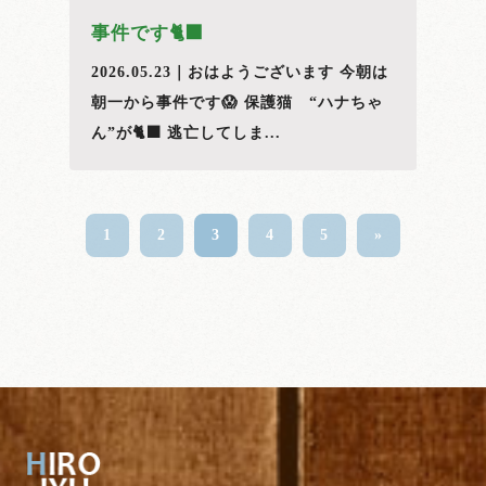
事件です🐈‍⬛
2026.05.23｜おはようございます 今朝は
朝一から事件です😱 保護猫 “ハナちゃ
ん”が🐈‍⬛ 逃亡してしま...
1
2
3
4
5
»