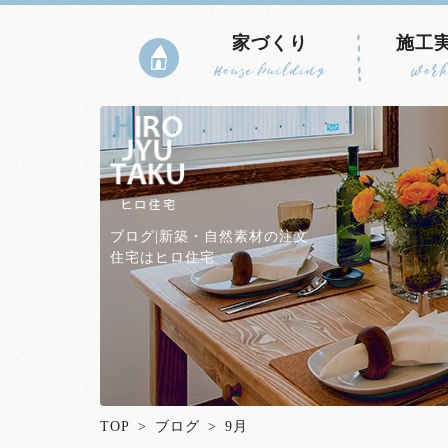
家づくり
施工
House building
Work
ブログ|新築・自然素材の注文
住宅はヒロ住宅
TOP
>
ブログ
> 9月