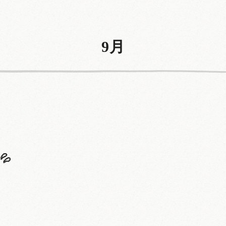
9月
た
💦